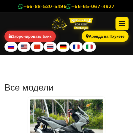
+66-88-520-5496
+66-65-067-4927
Забронировать байк
Аренда на Пхукете
Каталог байков и скутеров в
аренду
Все модели