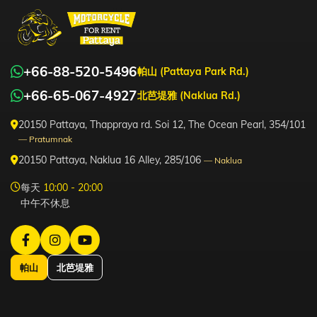
+66-88-520-5496
帕山 (Pattaya Park Rd.)
+66-65-067-4927
北芭堤雅 (Naklua Rd.)
20150 Pattaya, Thappraya rd. Soi 12, The Ocean Pearl, 354/101
— Pratumnak
20150 Pattaya, Naklua 16 Alley, 285/106
— Naklua
每天
10:00 - 20:00
中午不休息
帕山
北芭堤雅