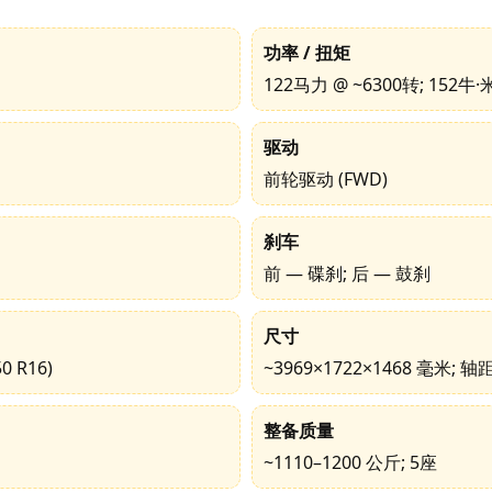
功率 / 扭矩
122马力 @ ~6300转; 152牛·
驱动
前轮驱动 (FWD)
刹车
前 — 碟刹; 后 — 鼓刹
尺寸
0 R16)
~3969×1722×1468 毫米; 轴
整备质量
~1110–1200 公斤; 5座