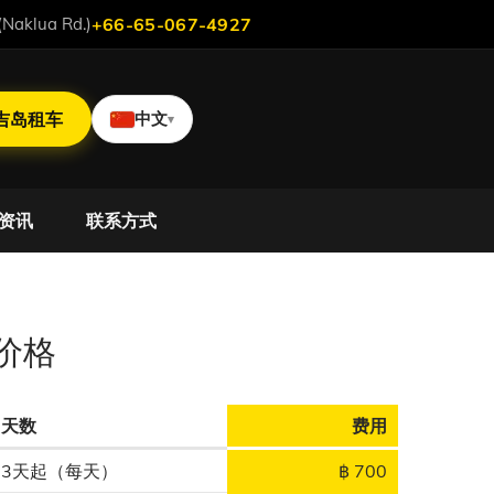
aklua Rd.)
+66-65-067-4927
吉岛租车
中文
▾
资讯
联系方式
012 年款
价格
天数
费用
3天起（每天）
฿ 700