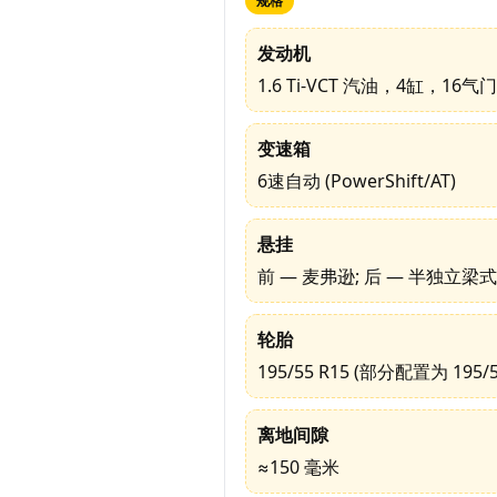
规格
发动机
1.6 Ti-VCT 汽油，4缸，16气门
变速箱
6速自动 (PowerShift/AT)
悬挂
前 — 麦弗逊; 后 — 半独立梁式
轮胎
195/55 R15 (部分配置为 195/5
离地间隙
≈150 毫米