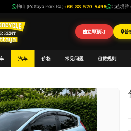
帕山 (Pattaya Park Rd.)
+66-88-520-5496
北芭堤雅 (N
立即预订
普
车
汽车
价格
常见问题
租赁规则
esta 1.6 自动挡 汽车 2