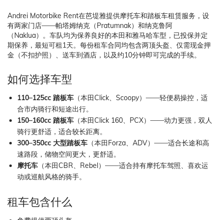
Andrei Motorbike Rent在芭堤雅提供摩托车和踏板车租赁服务，设
有两家门店——帕塔姆纳克（Pratumnak）和纳克鲁阿
（Naklua）。车队均为保养良好的本田和雅马哈车型，已投保并定
期保养，最短可租1天。每份租车合同均包含两顶头盔、仅需现金押
金（不扣护照）、送车到酒店，以及约10分钟即可完成的手续。
如何选择车型
110–125cc 踏板车
（本田Click、Scoopy）——轻便易操控，适
合市内骑行和短途出行。
150–160cc 踏板车
（本田Click 160、PCX）——动力更强，双人
骑行更舒适，适合较长距离。
300–350cc 大型踏板车
（本田Forza、ADV）——适合长途和高
速路段，储物空间更大，更舒适。
摩托车
（本田CBR、Rebel）——适合持有摩托车驾照、喜欢运
动或巡航风格的骑手。
租车包含什么