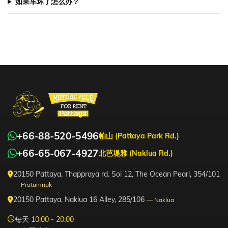
如果车坏了怎么办？
+66-88-520-5496
帕山 (Pattaya Park Rd.)
+66-65-067-4927
北芭堤雅 (Naklua Rd.)
20150 Pattaya, Thappraya rd. Soi 12, The Ocean Pearl, 354/101
— Pratumnak
20150 Pattaya, Naklua 16 Alley, 285/106
— Naklua
每天
10:00 - 20:00