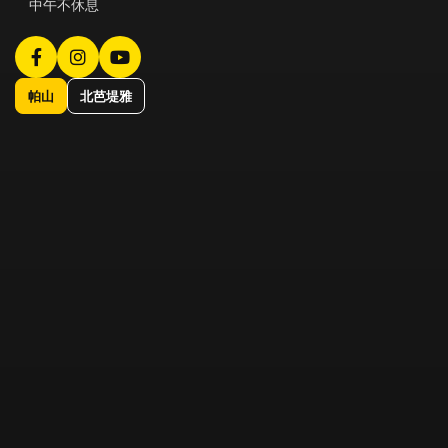
中午不休息
帕山
北芭堤雅