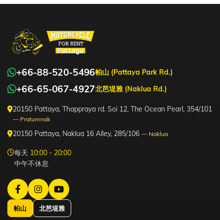
+66-88-520-5496
帕山 (Pattaya Park Rd.)
+66-65-067-4927
北芭堤雅 (Naklua Rd.)
20150 Pattaya, Thappraya rd. Soi 12, The Ocean Pearl, 354/101
— Pratumnak
20150 Pattaya, Naklua 16 Alley, 285/106
— Naklua
每天
10:00 - 20:00
中午不休息
帕山
北芭堤雅