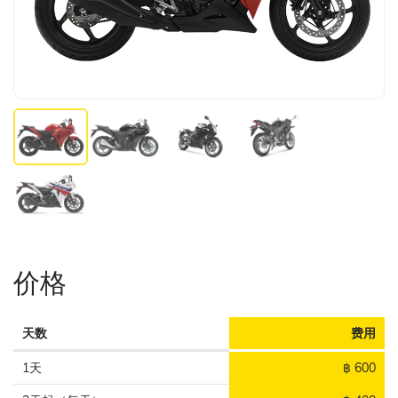
价格
天数
费用
1天
฿ 600