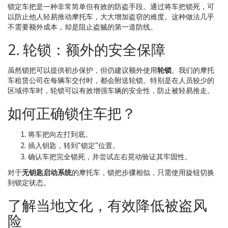
锁定车把是一种非常简单但有效的防盗手段。通过将车把锁死，可
以防止他人轻易推动摩托车，大大增加盗窃的难度。这种做法几乎
不需要额外成本，却是阻止盗贼的第一道防线。
2. 轮锁：额外的安全保障
虽然锁把可以提供初步保护，但仍建议额外使用
轮锁
。我们的摩托
车租赁公司在每辆车交付时，都会附送轮锁。特别是在人员较少的
区域停车时，轮锁可以有效增强车辆的安全性，防止被轻易推走。
如何正确锁住车把？
将车把向左打到底。
插入钥匙，转到“锁定”位置。
确认车把完全锁死，并尝试左右晃动验证其牢固性。
对于
无钥匙启动系统
的摩托车，锁把步骤相似，只需使用旋钮切换
到锁定状态。
了解当地文化，有效降低被盗风
险