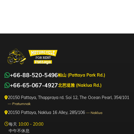
+66-88-520-5496
帕山 (Pattaya Park Rd.)
+66-65-067-4927
北芭堤雅 (Naklua Rd.)
20150 Pattaya, Thappraya rd. Soi 12, The Ocean Pearl, 354/101
— Pratumnak
20150 Pattaya, Naklua 16 Alley, 285/106
— Naklua
每天
10:00 - 20:00
中午不休息