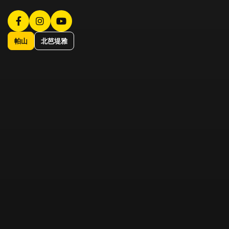
帕山
北芭堤雅