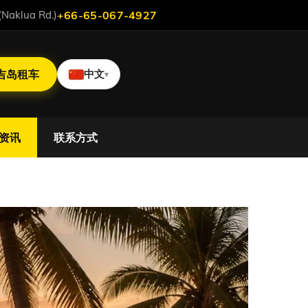
aklua Rd.)
+66-65-067-4927
吉岛租车
中文
▾
资讯
联系方式
陪伴