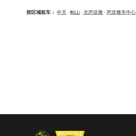
按区域租车：
中天
·
帕山
·
北芭堤雅
·
芭堤雅市中心