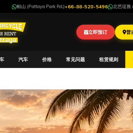
帕山 (Pattaya Park Rd.)
+66-88-520-5496
北芭堤雅 (N
立即预订
普
车
汽车
价格
常见问题
租赁规则
接新年，感恩这一季的