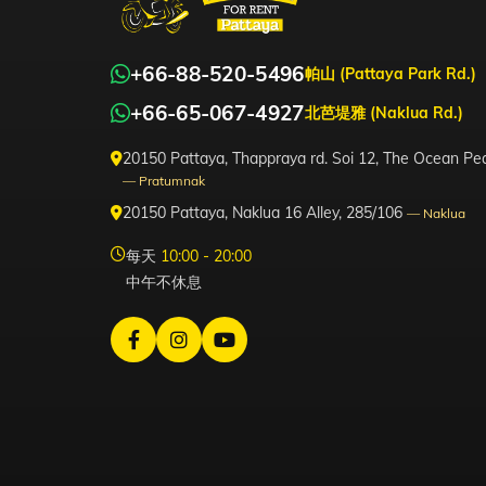
+66-88-520-5496
帕山 (Pattaya Park Rd.)
+66-65-067-4927
北芭堤雅 (Naklua Rd.)
20150 Pattaya, Thappraya rd. Soi 12, The Ocean Pea
— Pratumnak
20150 Pattaya, Naklua 16 Alley, 285/106
— Naklua
每天
10:00 - 20:00
中午不休息