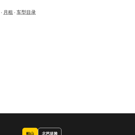
·
月租
·
车型目录
帕山
北芭堤雅