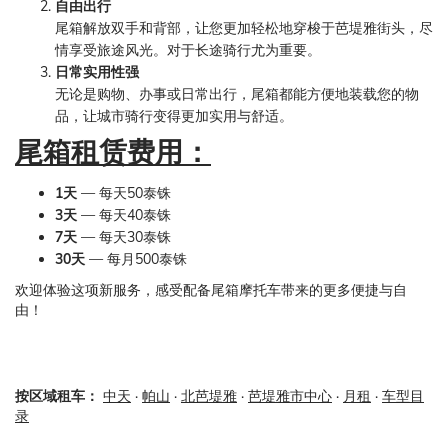
自由出行
尾箱解放双手和背部，让您更加轻松地穿梭于芭堤雅街头，尽
情享受旅途风光。对于长途骑行尤为重要。
日常实用性强
无论是购物、办事或日常出行，尾箱都能方便地装载您的物
品，让城市骑行变得更加实用与舒适。
尾箱租赁费用：
1天
— 每天50泰铢
3天
— 每天40泰铢
7天
— 每天30泰铢
30天
— 每月500泰铢
欢迎体验这项新服务，感受配备尾箱摩托车带来的更多便捷与自
由！
按区域租车：
中天
·
帕山
·
北芭堤雅
·
芭堤雅市中心
·
月租
·
车型目
录