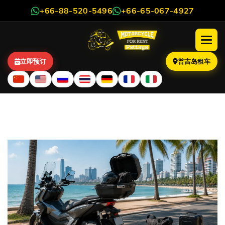
+66-88-520-5496
+66-65-067-4927
立即预订
普吉岛租车
配备尾箱的摩托车出租 —— 为
您的旅程提供舒适与便利