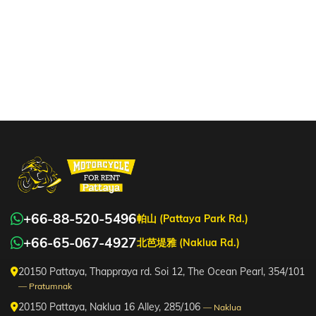
+66-88-520-5496
帕山 (Pattaya Park Rd.)
+66-65-067-4927
北芭堤雅 (Naklua Rd.)
20150 Pattaya, Thappraya rd. Soi 12, The Ocean Pearl, 354/101
— Pratumnak
20150 Pattaya, Naklua 16 Alley, 285/106
— Naklua