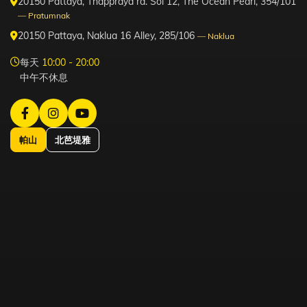
20150 Pattaya, Thappraya rd. Soi 12, The Ocean Pearl, 354/101
— Pratumnak
20150 Pattaya, Naklua 16 Alley, 285/106
— Naklua
每天
10:00 - 20:00
中午不休息
帕山
北芭堤雅