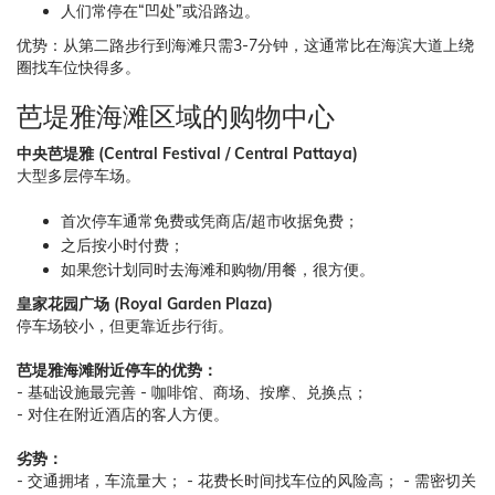
人们常停在“凹处”或沿路边。
优势：从第二路步行到海滩只需3-7分钟，这通常比在海滨大道上绕
圈找车位快得多。
芭堤雅海滩区域的购物中心
中央芭堤雅 (Central Festival / Central Pattaya)
大型多层停车场。
首次停车通常免费或凭商店/超市收据免费；
之后按小时付费；
如果您计划同时去海滩和购物/用餐，很方便。
皇家花园广场 (Royal Garden Plaza)
停车场较小，但更靠近步行街。
芭堤雅海滩附近停车的优势：
- 基础设施最完善 - 咖啡馆、商场、按摩、兑换点；
- 对住在附近酒店的客人方便。
劣势：
- 交通拥堵，车流量大； - 花费长时间找车位的风险高； - 需密切关